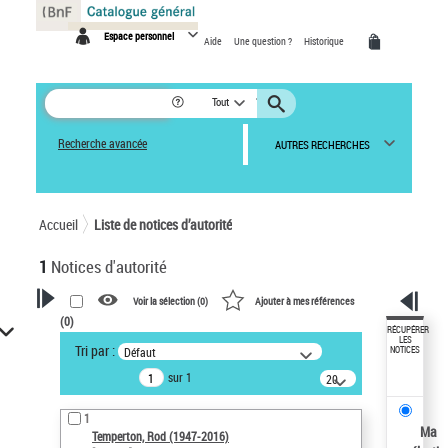
Panneau de gestion des cookies
Espace personnel
Aide
Une question ?
Historique
Tout
Recherche avancée
AUTRES RECHERCHES
Accueil
Liste de notices d’autorité
1
Notices d'autorité
Voir la sélection (
0
)
Ajouter à mes références
(
0
)
VOTRE RECHERCHE
RÉCUPÉRER
LES
Tri par :
Défaut
NOTICES
Recherche avancée dans les
sur 1
notices d’autorité
20
résultats/page
Œuvres liées à l'auteur :
1
Temperton, Rod (1947-2016)
Ma
Temperton, Rod (1947-2016)