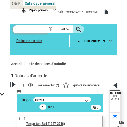
Panneau de gestion des cookies
Espace personnel
Aide
Une question ?
Historique
Tout
Recherche avancée
AUTRES RECHERCHES
Accueil
Liste de notices d’autorité
1
Notices d'autorité
Voir la sélection (
0
)
Ajouter à mes références
(
0
)
VOTRE RECHERCHE
RÉCUPÉRER
LES
Tri par :
Défaut
NOTICES
Recherche avancée dans les
sur 1
notices d’autorité
20
résultats/page
Œuvres liées à l'auteur :
1
Temperton, Rod (1947-2016)
Ma
Temperton, Rod (1947-2016)