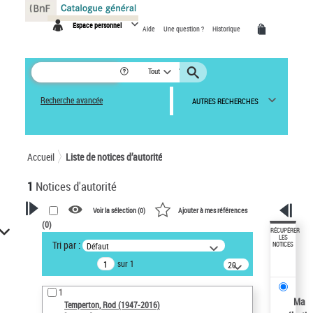
Panneau de gestion des cookies
Espace personnel
Aide
Une question ?
Historique
Tout
Recherche avancée
AUTRES RECHERCHES
Accueil
Liste de notices d’autorité
1
Notices d'autorité
Voir la sélection (
0
)
Ajouter à mes références
(
0
)
VOTRE RECHERCHE
RÉCUPÉRER
LES
Tri par :
Défaut
NOTICES
Recherche avancée dans les
sur 1
notices d’autorité
20
résultats/page
Œuvres liées à l'auteur :
1
Temperton, Rod (1947-2016)
Ma
Temperton, Rod (1947-2016)