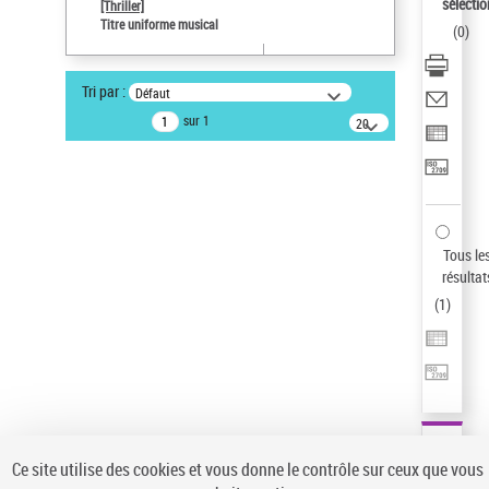
sélectio
[Thriller]
Pays
Titre uniforme musical
(
0
)
ne s'applique pas
Type de notice d'autorité
Tri par :
Défaut
Titre uniforme musical
sur 1
20
résultats/page
Auteur d’œuvre
Temperton, Rod (1947-2016)
Sauvegarder votre recherche
AFFINER
Tous le
Type de notice d'autorité
résultat
(
1
)
Œuvre
(1)
Titre uniforme musical
(1)
Statut de la notice d’autorité
Pays
Auteur d’œuvre
Ce site utilise des cookies et vous donne le contrôle sur ceux que vous