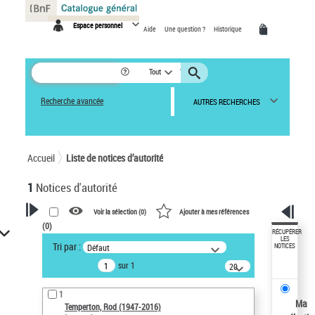
Panneau de gestion des cookies
Espace personnel
Aide
Une question ?
Historique
Tout
Recherche avancée
AUTRES RECHERCHES
Accueil
Liste de notices d’autorité
1
Notices d'autorité
Voir la sélection (
0
)
Ajouter à mes références
(
0
)
VOTRE RECHERCHE
RÉCUPÉRER
LES
Tri par :
Défaut
NOTICES
Recherche avancée dans les
sur 1
notices d’autorité
20
résultats/page
Œuvres liées à l'auteur :
1
Temperton, Rod (1947-2016)
Ma
Temperton, Rod (1947-2016)