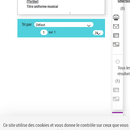
sélectio
[Thriller]
Auteur d’œuvre
Titre uniforme musical
(
0
)
Temperton, Rod (1947-2016)
Pays
Tri par :
Défaut
ne s'applique pas
sur 1
20
résultats/page
Type de notice d'autorité
Titre uniforme musical
Statut de la notice d’autorité
Notice élémentaire
Sauvegarder votre recherche
Tous le
résultat
AFFINER
(
1
)
Type de notice d'autorité
Œuvre
(1)
Titre uniforme musical
(1)
Statut de la notice d’autorité
Ce site utilise des cookies et vous donne le contrôle sur ceux que vous
Pays