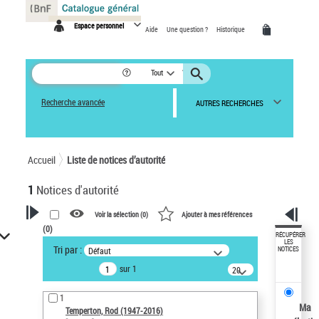
Panneau de gestion des cookies
Espace personnel
Aide
Une question ?
Historique
Tout
Recherche avancée
AUTRES RECHERCHES
Accueil
Liste de notices d’autorité
1
Notices d'autorité
Voir la sélection (
0
)
Ajouter à mes références
(
0
)
VOTRE RECHERCHE
RÉCUPÉRER
LES
Tri par :
Défaut
NOTICES
Recherche avancée dans les
sur 1
notices d’autorité
20
résultats/page
Œuvres liées à l'auteur :
1
Temperton, Rod (1947-2016)
Ma
Temperton, Rod (1947-2016)