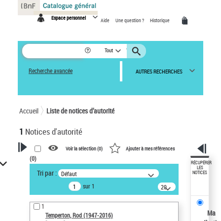
Panneau de gestion des cookies
Espace personnel
Aide
Une question ?
Historique
Tout
Recherche avancée
AUTRES RECHERCHES
Accueil
Liste de notices d’autorité
1
Notices d'autorité
Voir la sélection (
0
)
Ajouter à mes références
(
0
)
VOTRE RECHERCHE
RÉCUPÉRER
LES
Tri par :
Défaut
NOTICES
Recherche avancée dans les
sur 1
notices d’autorité
20
résultats/page
Œuvres liées à l'auteur :
1
Temperton, Rod (1947-2016)
Ma
Temperton, Rod (1947-2016)