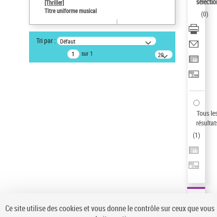
sélectio
[Thriller]
Pays
Titre uniforme musical
(
0
)
ne s'applique pas
Auteur d’œuvre
Tri par :
Défaut
Temperton, Rod (1947-2016)
sur 1
20
résultats/page
Type de notice d'autorité
Titre uniforme musical
Sauvegarder votre recherche
AFFINER
Tous le
Type de notice d'autorité
résultat
(
1
)
Œuvre
(1)
Titre uniforme musical
(1)
Statut de la notice d’autorité
Pays
Auteur d’œuvre
Ce site utilise des cookies et vous donne le contrôle sur ceux que vous