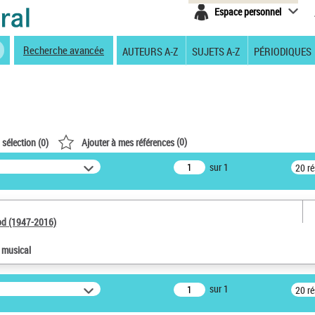
Espace personnel
Recherche avancée
AUTEURS A-Z
SUJETS A-Z
PÉRIODIQUES
(
0
)
 sélection (
0
)
Ajouter à mes références
sur 1
20 r
od (1947-2016)
e musical
sur 1
20 r