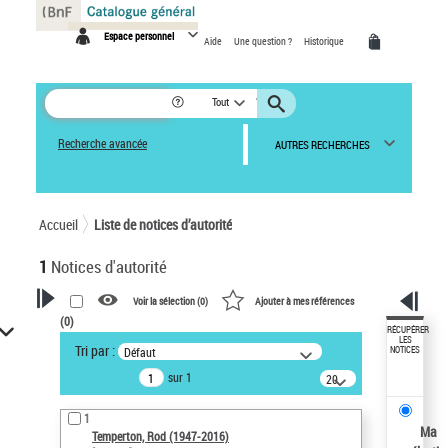
Panneau de gestion des cookies
Espace personnel
Aide
Une question ?
Historique
Tout
Recherche avancée
AUTRES RECHERCHES
Accueil
Liste de notices d’autorité
1
Notices d'autorité
Voir la sélection (
0
)
Ajouter à mes références
(
0
)
VOTRE RECHERCHE
RÉCUPÉRER
LES
Tri par :
Défaut
NOTICES
Recherche avancée dans les
sur 1
notices d’autorité
20
résultats/page
Œuvres liées à l'auteur :
1
Temperton, Rod (1947-2016)
Ma
Temperton, Rod (1947-2016)