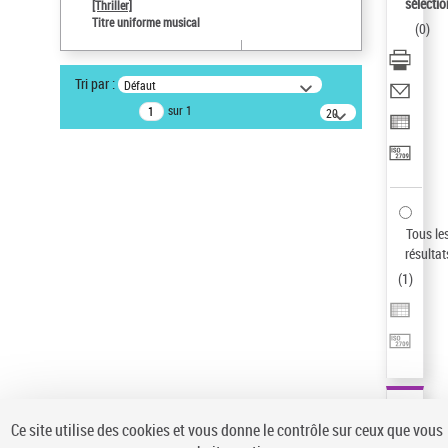
sélectio
[Thriller]
Auteur d’œuvre
Titre uniforme musical
(
0
)
Temperton, Rod (1947-2016)
Sauvegarder votre recherche
Tri par :
Défaut
AFFINER
sur 1
20
résultats/page
Type de notice d'autorité
Œuvre
(1)
Titre uniforme musical
(1)
Statut de la notice d’autorité
Tous le
résultat
Pays
(
1
)
Auteur d’œuvre
Ce site utilise des cookies et vous donne le contrôle sur ceux que vous