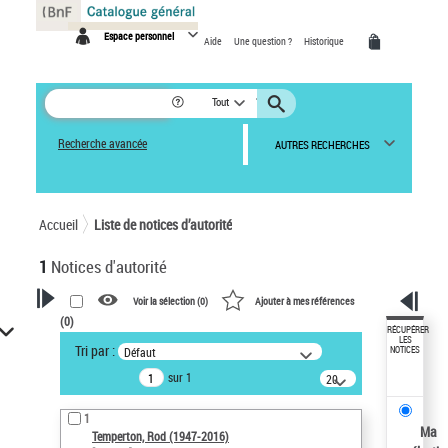
Panneau de gestion des cookies
Espace personnel
Aide
Une question ?
Historique
Tout
Recherche avancée
AUTRES RECHERCHES
Accueil
Liste de notices d’autorité
1
Notices d'autorité
Voir la sélection (
0
)
Ajouter à mes références
(
0
)
VOTRE RECHERCHE
RÉCUPÉRER
LES
Tri par :
Défaut
NOTICES
Recherche avancée dans les
sur 1
notices d’autorité
20
résultats/page
Œuvres liées à l'auteur :
1
Temperton, Rod (1947-2016)
Ma
Temperton, Rod (1947-2016)