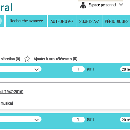
Espace personnel
Recherche avancée
AUTEURS A-Z
SUJETS A-Z
PÉRIODIQUES
(
0
)
 sélection (
0
)
Ajouter à mes références
sur 1
20 r
od (1947-2016)
e musical
sur 1
20 r