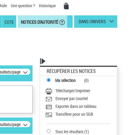
Aide
Une question ?
Historique
DANS UNIVERS
COTE
NOTICES D'AUTORITÉ
RÉCUPÉRER LES NOTICES
ésultats/page
Ma sélection
(
0
)
Télécharger/Imprimer
Envoyer par courriel
Exporter dans un tableau
Transférer pour un SGB
ésultats/page
Tous les résultats
(
1
)