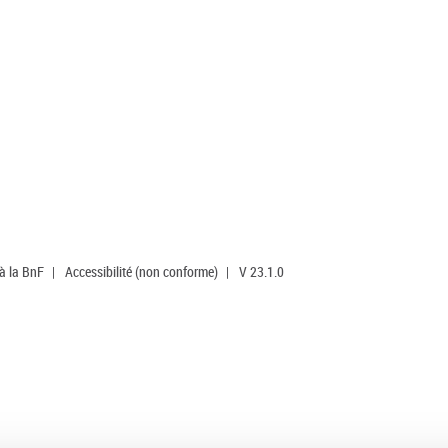
 à la BnF
|
Accessibilité (non conforme)
|
V 23.1.0