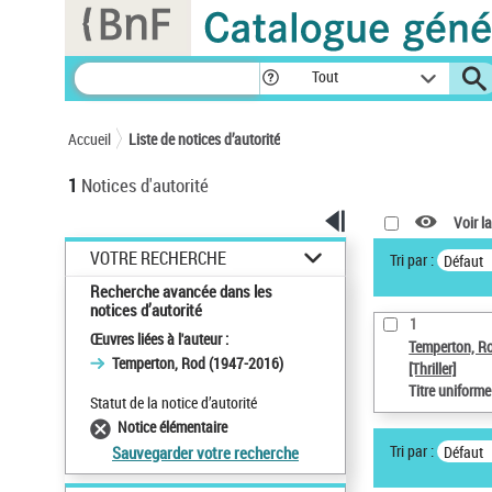
Panneau de gestion des cookies
Tout
Accueil
Liste de notices d’autorité
1
Notices d'autorité
Voir la
VOTRE RECHERCHE
Tri par :
Défaut
Recherche avancée dans les
notices d’autorité
1
Œuvres liées à l'auteur :
Temperton, R
Temperton, Rod (1947-2016)
[Thriller]
Titre uniform
Statut de la notice d’autorité
Notice élémentaire
Tri par :
Défaut
Sauvegarder votre recherche