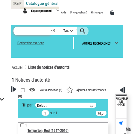
Panneau de gestion des cookies
Espace personnel
Aide
Une question ?
Historique
Tout
Recherche avancée
AUTRES RECHERCHES
Accueil
Liste de notices d’autorité
1
Notices d'autorité
Voir la sélection (
0
)
Ajouter à mes références
(
0
)
VOTRE RECHERCHE
RÉCUPÉRER
LES
Tri par :
Défaut
NOTICES
Recherche avancée dans les
sur 1
notices d’autorité
20
résultats/page
Œuvres liées à l'auteur :
1
Temperton, Rod (1947-2016)
Ma
Temperton, Rod (1947-2016)