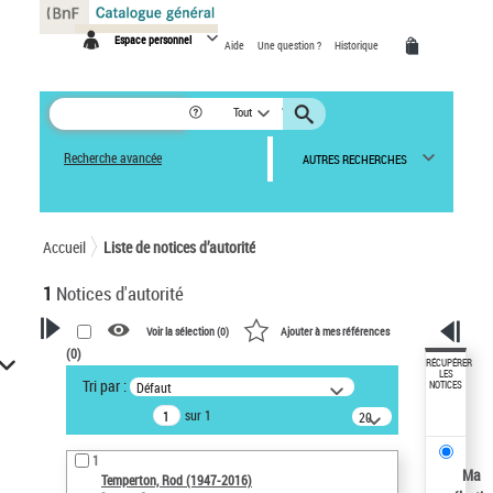
Panneau de gestion des cookies
Espace personnel
Aide
Une question ?
Historique
Tout
Recherche avancée
AUTRES RECHERCHES
Accueil
Liste de notices d’autorité
1
Notices d'autorité
Voir la sélection (
0
)
Ajouter à mes références
(
0
)
VOTRE RECHERCHE
RÉCUPÉRER
LES
Tri par :
Défaut
NOTICES
Recherche avancée dans les
sur 1
notices d’autorité
20
résultats/page
Œuvres liées à l'auteur :
1
Temperton, Rod (1947-2016)
Ma
Temperton, Rod (1947-2016)