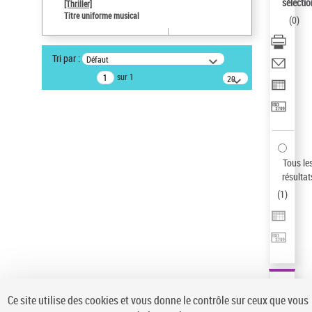
sélectio
[Thriller]
Auteur d’œuvre
Titre uniforme musical
(
0
)
Temperton, Rod (1947-2016)
Type de notice d'autorité
Tri par :
Défaut
Titre uniforme musical
sur 1
20
résultats/page
Statut de la notice d’autorité
Notice élémentaire
Pays
ne s'applique pas
Sauvegarder votre recherche
Tous le
résultat
AFFINER
(
1
)
Type de notice d'autorité
Œuvre
(1)
Titre uniforme musical
(1)
Statut de la notice d’autorité
Ce site utilise des cookies et vous donne le contrôle sur ceux que vous
Pays