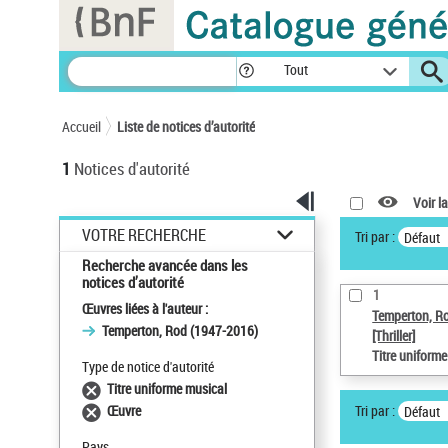
Panneau de gestion des cookies
Tout
Accueil
Liste de notices d’autorité
1
Notices d'autorité
Voir la
VOTRE RECHERCHE
Tri par :
Défaut
Recherche avancée dans les
notices d’autorité
1
Œuvres liées à l'auteur :
Temperton, R
Temperton, Rod (1947-2016)
[Thriller]
Titre uniform
Type de notice d'autorité
Titre uniforme musical
Tri par :
Œuvre
Défaut
Pays