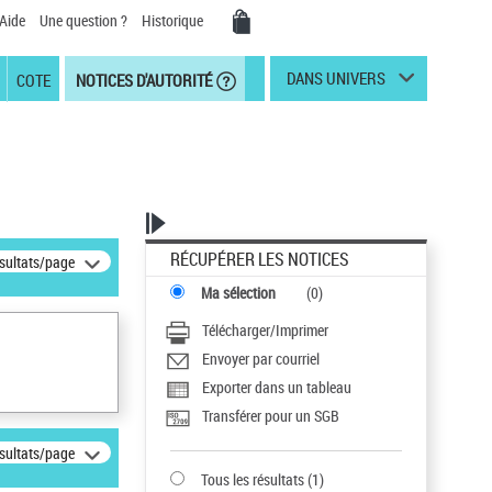
Aide
Une question ?
Historique
DANS UNIVERS
COTE
NOTICES D'AUTORITÉ
RÉCUPÉRER LES NOTICES
ésultats/page
Ma sélection
(
0
)
Télécharger/Imprimer
Envoyer par courriel
Exporter dans un tableau
Transférer pour un SGB
ésultats/page
Tous les résultats
(
1
)