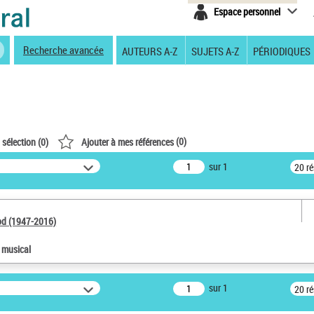
Espace personnel
Recherche avancée
AUTEURS A-Z
SUJETS A-Z
PÉRIODIQUES
(
0
)
 sélection (
0
)
Ajouter à mes références
sur 1
20 r
od (1947-2016)
e musical
sur 1
20 r