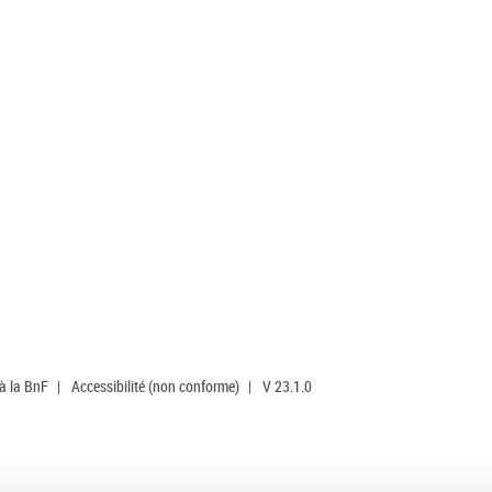
 à la BnF
|
Accessibilité (non conforme)
|
V 23.1.0