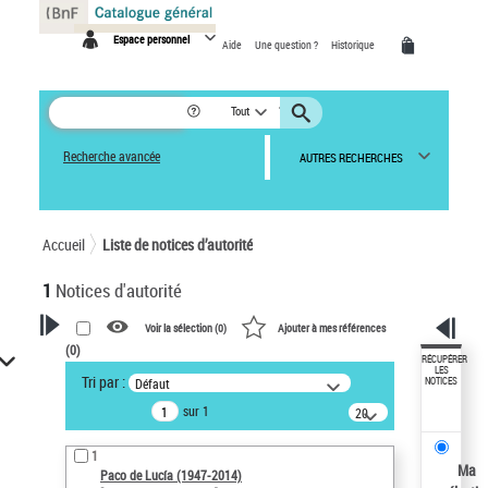
Panneau de gestion des cookies
Espace personnel
Aide
Une question ?
Historique
Tout
Recherche avancée
AUTRES RECHERCHES
Accueil
Liste de notices d’autorité
1
Notices d'autorité
Voir la sélection (
0
)
Ajouter à mes références
(
0
)
VOTRE RECHERCHE
RÉCUPÉRER
LES
Tri par :
Défaut
NOTICES
Recherche avancée dans les
sur 1
notices d’autorité
20
résultats/page
Œuvres liées à l'auteur :
1
Paco de Lucía (1947-2014)
Ma
Paco de Lucía (1947-2014)