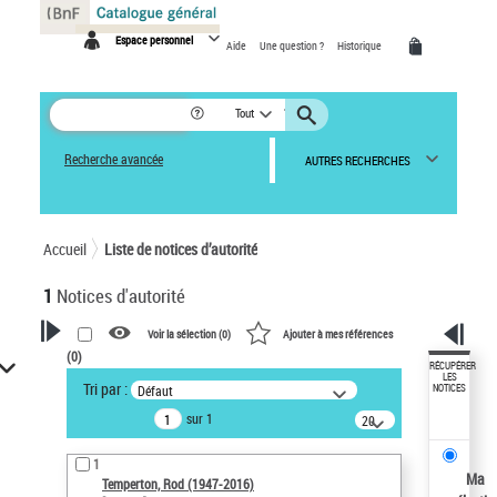
Panneau de gestion des cookies
Espace personnel
Aide
Une question ?
Historique
Tout
Recherche avancée
AUTRES RECHERCHES
Accueil
Liste de notices d’autorité
1
Notices d'autorité
Voir la sélection (
0
)
Ajouter à mes références
(
0
)
VOTRE RECHERCHE
RÉCUPÉRER
LES
Tri par :
Défaut
NOTICES
Recherche avancée dans les
sur 1
notices d’autorité
20
résultats/page
Œuvres liées à l'auteur :
1
Temperton, Rod (1947-2016)
Ma
Temperton, Rod (1947-2016)