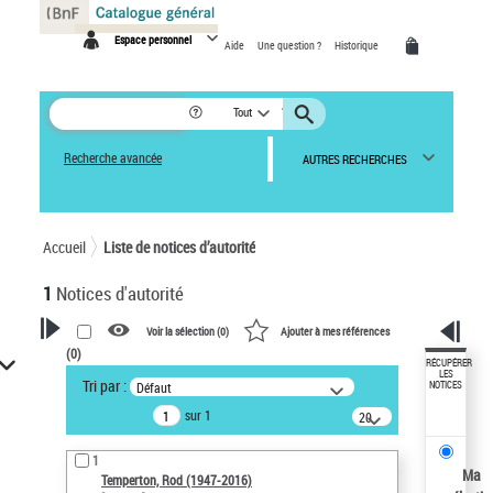
Panneau de gestion des cookies
Espace personnel
Aide
Une question ?
Historique
Tout
Recherche avancée
AUTRES RECHERCHES
Accueil
Liste de notices d’autorité
1
Notices d'autorité
Voir la sélection (
0
)
Ajouter à mes références
(
0
)
VOTRE RECHERCHE
RÉCUPÉRER
LES
Tri par :
Défaut
NOTICES
Recherche avancée dans les
sur 1
notices d’autorité
20
résultats/page
Œuvres liées à l'auteur :
1
Temperton, Rod (1947-2016)
Ma
Temperton, Rod (1947-2016)