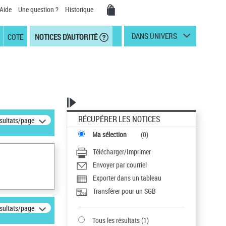
Aide
Une question ?
Historique
DANS UNIVERS
COTE
NOTICES D'AUTORITÉ
RÉCUPÉRER LES NOTICES
ésultats/page
Ma sélection
(
0
)
Télécharger/Imprimer
Envoyer par courriel
Exporter dans un tableau
Transférer pour un SGB
ésultats/page
Tous les résultats
(
1
)