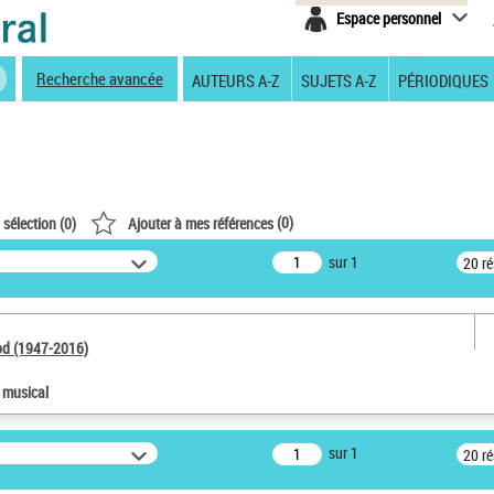
Espace personnel
Recherche avancée
AUTEURS A-Z
SUJETS A-Z
PÉRIODIQUES
(
0
)
 sélection (
0
)
Ajouter à mes références
sur 1
20 r
od (1947-2016)
e musical
sur 1
20 r