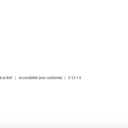
 à la BnF
|
Accessibilité (non conforme)
|
V 23.1.0