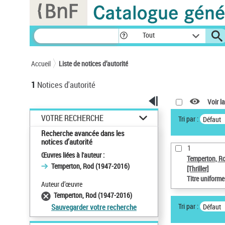
Panneau de gestion des cookies
Tout
Accueil
Liste de notices d’autorité
1
Notices d'autorité
Voir la
VOTRE RECHERCHE
Tri par :
Défaut
Recherche avancée dans les
notices d’autorité
1
Œuvres liées à l'auteur :
Temperton, R
Temperton, Rod (1947-2016)
[Thriller]
Titre uniform
Auteur d’œuvre
Temperton, Rod (1947-2016)
Tri par :
Défaut
Sauvegarder votre recherche