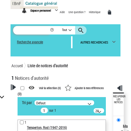
Panneau de gestion des cookies
Espace personnel
Aide
Une question ?
Historique
Tout
Recherche avancée
AUTRES RECHERCHES
Accueil
Liste de notices d’autorité
1
Notices d'autorité
Voir la sélection (
0
)
Ajouter à mes références
(
0
)
VOTRE RECHERCHE
RÉCUPÉRER
LES
Tri par :
Défaut
NOTICES
Recherche avancée dans les
sur 1
notices d’autorité
20
résultats/page
Œuvres liées à l'auteur :
1
Temperton, Rod (1947-2016)
Ma
Temperton, Rod (1947-2016)