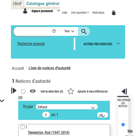
Panneau de gestion des cookies
Espace personnel
Aide
Une question ?
Historique
Tout
Recherche avancée
AUTRES RECHERCHES
Accueil
Liste de notices d’autorité
1
Notices d'autorité
Voir la sélection (
0
)
Ajouter à mes références
(
0
)
VOTRE RECHERCHE
RÉCUPÉRER
LES
Tri par :
Défaut
NOTICES
Recherche avancée dans les
sur 1
notices d’autorité
20
résultats/page
Œuvres liées à l'auteur :
1
Temperton, Rod (1947-2016)
Ma
Temperton, Rod (1947-2016)