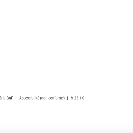
 à la BnF
|
Accessibilité (non conforme)
|
V 23.1.0