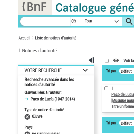
Panneau de gestion des cookies
Tout
Accueil
Liste de notices d’autorité
1
Notices d'autorité
Voir la
VOTRE RECHERCHE
Tri par :
Défaut
Recherche avancée dans les
notices d’autorité
1
Œuvres liées à l'auteur :
Paco de Lucí
Paco de Lucía (1947-2014)
[Musique pour
Titre uniform
Type de notice d'autorité
Œuvre
Tri par :
Défaut
Pays
ne s'applique pas