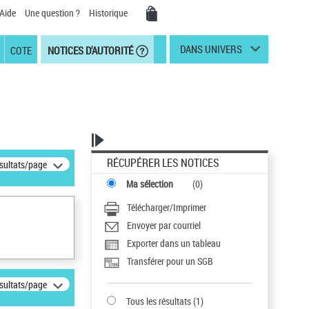
Aide
Une question ?
Historique
DANS UNIVERS
COTE
NOTICES D'AUTORITÉ
RÉCUPÉRER LES NOTICES
ésultats/page
Ma sélection
(
0
)
Télécharger/Imprimer
Envoyer par courriel
Exporter dans un tableau
Transférer pour un SGB
ésultats/page
Tous les résultats
(
1
)