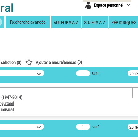
Espace personnel
Recherche avancée
AUTEURS A-Z
SUJETS A-Z
PÉRIODIQUES
(
0
)
 sélection (
0
)
Ajouter à mes références
sur 1
20 r
a (1947-2014)
 guitare]
e musical
sur 1
20 r