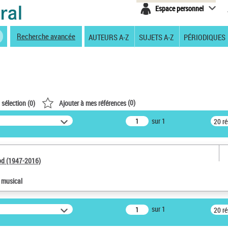
Espace personnel
Recherche avancée
AUTEURS A-Z
SUJETS A-Z
PÉRIODIQUES
(
0
)
 sélection (
0
)
Ajouter à mes références
sur 1
20 r
od (1947-2016)
e musical
sur 1
20 r