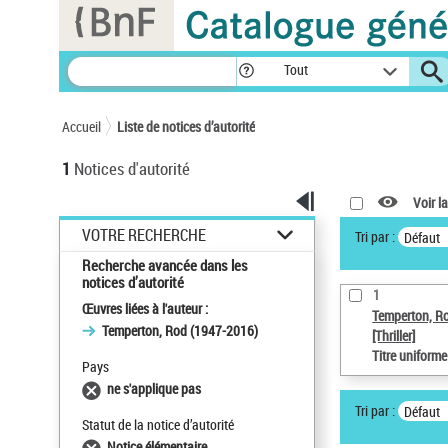
Panneau de gestion des cookies
Tout
Accueil
Liste de notices d’autorité
1
Notices d'autorité
Voir la
VOTRE RECHERCHE
Tri par :
Défaut
Recherche avancée dans les
notices d’autorité
1
Œuvres liées à l'auteur :
Temperton, R
Temperton, Rod (1947-2016)
[Thriller]
Titre uniform
Pays
ne s'applique pas
Tri par :
Défaut
Statut de la notice d’autorité
Notice élémentaire