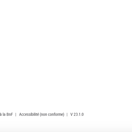
 à la BnF
|
Accessibilité (non conforme)
|
V 23.1.0