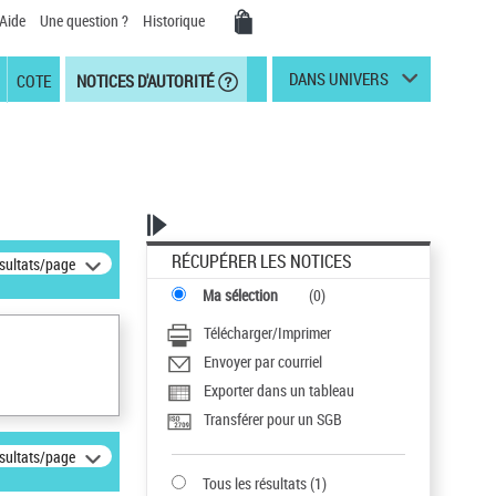
Aide
Une question ?
Historique
DANS UNIVERS
COTE
NOTICES D'AUTORITÉ
RÉCUPÉRER LES NOTICES
ésultats/page
Ma sélection
(
0
)
Télécharger/Imprimer
Envoyer par courriel
Exporter dans un tableau
Transférer pour un SGB
ésultats/page
Tous les résultats
(
1
)