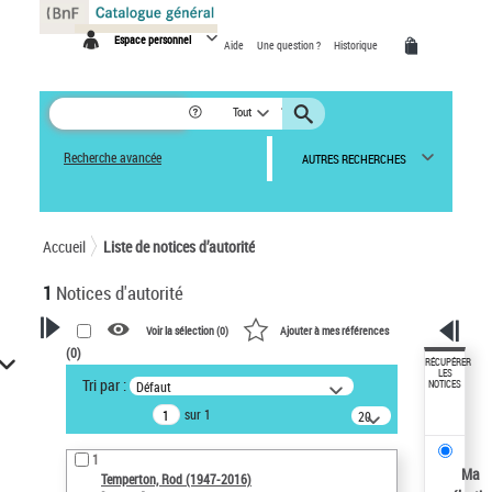
Panneau de gestion des cookies
Espace personnel
Aide
Une question ?
Historique
Tout
Recherche avancée
AUTRES RECHERCHES
Accueil
Liste de notices d’autorité
1
Notices d'autorité
Voir la sélection (
0
)
Ajouter à mes références
(
0
)
VOTRE RECHERCHE
RÉCUPÉRER
LES
Tri par :
Défaut
NOTICES
Recherche avancée dans les
sur 1
notices d’autorité
20
résultats/page
Œuvres liées à l'auteur :
1
Temperton, Rod (1947-2016)
Ma
Temperton, Rod (1947-2016)