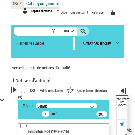
Panneau de gestion des cookies
Espace personnel
Aide
Une question ?
Historique
Tout
Recherche avancée
AUTRES RECHERCHES
Accueil
Liste de notices d’autorité
1
Notices d'autorité
Voir la sélection (
0
)
Ajouter à mes références
(
0
)
VOTRE RECHERCHE
RÉCUPÉRER
LES
Tri par :
Défaut
NOTICES
Recherche avancée dans les
sur 1
notices d’autorité
20
résultats/page
Œuvres liées à l'auteur :
1
Temperton, Rod (1947-2016)
Ma
Temperton, Rod (1947-2016)