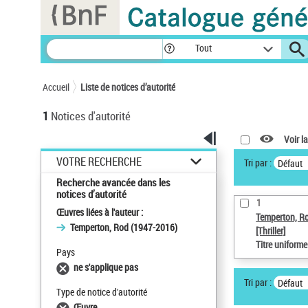
Panneau de gestion des cookies
Tout
Accueil
Liste de notices d’autorité
1
Notices d'autorité
Voir la
VOTRE RECHERCHE
Tri par :
Défaut
Recherche avancée dans les
notices d’autorité
1
Œuvres liées à l'auteur :
Temperton, R
Temperton, Rod (1947-2016)
[Thriller]
Titre uniform
Pays
ne s'applique pas
Tri par :
Défaut
Type de notice d'autorité
Œuvre