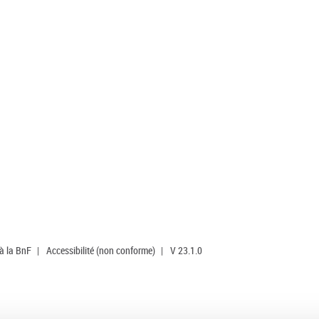
 à la BnF
|
Accessibilité (non conforme)
|
V 23.1.0