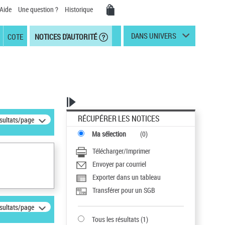
Aide
Une question ?
Historique
DANS UNIVERS
COTE
NOTICES D'AUTORITÉ
RÉCUPÉRER LES NOTICES
ésultats/page
Ma sélection
(
0
)
Télécharger/Imprimer
Envoyer par courriel
Exporter dans un tableau
Transférer pour un SGB
ésultats/page
Tous les résultats
(
1
)