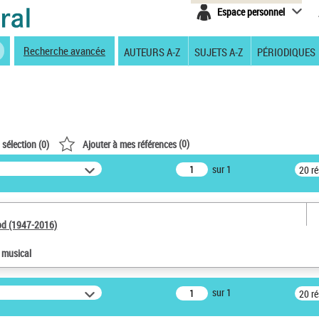
Espace personnel
Recherche avancée
AUTEURS A-Z
SUJETS A-Z
PÉRIODIQUES
(
0
)
 sélection (
0
)
Ajouter à mes références
sur 1
20 r
od (1947-2016)
e musical
sur 1
20 r