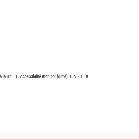
 à la BnF
|
Accessibilité (non conforme)
|
V 23.1.0