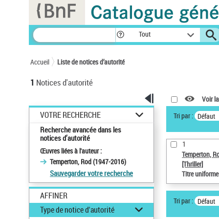
Panneau de gestion des cookies
Tout
Accueil
Liste de notices d’autorité
1
Notices d'autorité
Voir la
VOTRE RECHERCHE
Tri par :
Défaut
Recherche avancée dans les
notices d’autorité
1
Œuvres liées à l'auteur :
Temperton, R
Temperton, Rod (1947-2016)
[Thriller]
Sauvegarder votre recherche
Titre uniform
AFFINER
Tri par :
Défaut
Type de notice d'autorité