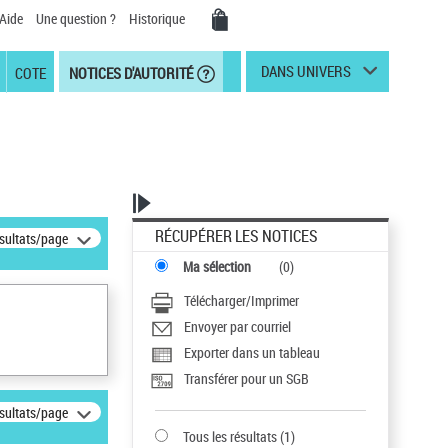
Aide
Une question ?
Historique
DANS UNIVERS
COTE
NOTICES D'AUTORITÉ
RÉCUPÉRER LES NOTICES
ésultats/page
Ma sélection
(
0
)
Télécharger/Imprimer
Envoyer par courriel
Exporter dans un tableau
Transférer pour un SGB
ésultats/page
Tous les résultats
(
1
)