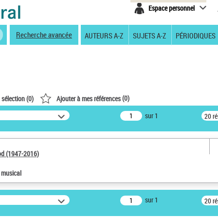
Espace personnel
Recherche avancée
AUTEURS A-Z
SUJETS A-Z
PÉRIODIQUES
(
0
)
 sélection (
0
)
Ajouter à mes références
sur 1
20 r
od (1947-2016)
e musical
sur 1
20 r