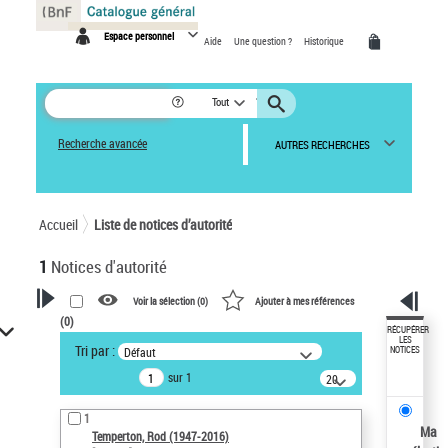
Panneau de gestion des cookies
Espace personnel
Aide
Une question ?
Historique
Tout
Recherche avancée
AUTRES RECHERCHES
Accueil
Liste de notices d’autorité
1
Notices d'autorité
Voir la sélection (
0
)
Ajouter à mes références
(
0
)
VOTRE RECHERCHE
RÉCUPÉRER
LES
Tri par :
Défaut
NOTICES
Recherche avancée dans les
sur 1
notices d’autorité
20
résultats/page
Œuvres liées à l'auteur :
1
Temperton, Rod (1947-2016)
Ma
Temperton, Rod (1947-2016)