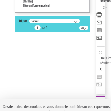
sélectio
[Thriller]
Pays
Titre uniforme musical
(
0
)
ne s'applique pas
Sauvegarder votre recherche
Tri par :
Défaut
AFFINER
sur 1
20
résultats/page
Type de notice d'autorité
Œuvre
(1)
Titre uniforme musical
(1)
Statut de la notice d’autorité
Tous le
résultat
Pays
(
1
)
Auteur d’œuvre
Ce site utilise des cookies et vous donne le contrôle sur ceux que vous