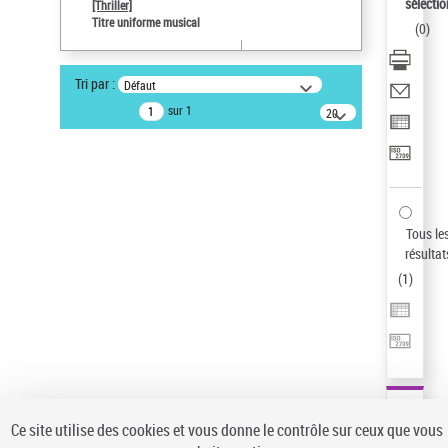
sélectio
[Thriller]
Auteur d’œuvre
Titre uniforme musical
(
0
)
Temperton, Rod (1947-2016)
Type de notice d'autorité
Tri par :
Défaut
Titre uniforme musical
sur 1
20
Œuvre
résultats/page
Statut de la notice d’autorité
Notice élémentaire
Sauvegarder votre recherche
Tous le
AFFINER
résultat
Type de notice d'autorité
(
1
)
Œuvre
(1)
Titre uniforme musical
(1)
Statut de la notice d’autorité
Pays
Auteur d’œuvre
Ce site utilise des cookies et vous donne le contrôle sur ceux que vous