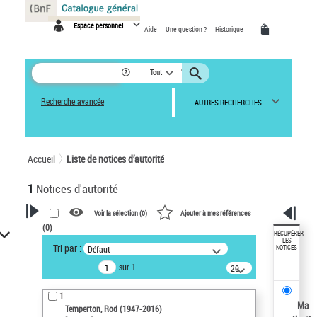
Panneau de gestion des cookies
Espace personnel
Aide
Une question ?
Historique
Tout
Recherche avancée
AUTRES RECHERCHES
Accueil
Liste de notices d’autorité
1
Notices d'autorité
Voir la sélection (
0
)
Ajouter à mes références
(
0
)
VOTRE RECHERCHE
RÉCUPÉRER
LES
Tri par :
Défaut
NOTICES
Recherche avancée dans les
sur 1
notices d’autorité
20
résultats/page
Œuvres liées à l'auteur :
1
Temperton, Rod (1947-2016)
Ma
Temperton, Rod (1947-2016)