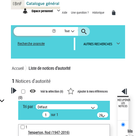
Panneau de gestion des cookies
Espace personnel
Aide
Une question ?
Historique
Tout
Recherche avancée
AUTRES RECHERCHES
Accueil
Liste de notices d’autorité
1
Notices d'autorité
Voir la sélection (
0
)
Ajouter à mes références
(
0
)
VOTRE RECHERCHE
RÉCUPÉRER
LES
Tri par :
Défaut
NOTICES
Recherche avancée dans les
sur 1
notices d’autorité
20
résultats/page
Œuvres liées à l'auteur :
1
Temperton, Rod (1947-2016)
Ma
Temperton, Rod (1947-2016)