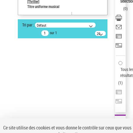
Sauvegarder votre recherche
sélectio
[Thriller]
Titre uniforme musical
(
0
)
AFFINER
Type de notice d'autorité
Tri par :
Défaut
Œuvre
(1)
sur 1
20
résultats/page
Titre uniforme musical
(1)
Statut de la notice d’autorité
Pays
Auteur d’œuvre
Tous le
résultat
(
1
)
Ce site utilise des cookies et vous donne le contrôle sur ceux que vous