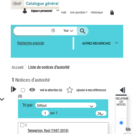
Panneau de gestion des cookies
Espace personnel
Aide
Une question ?
Historique
Tout
Recherche avancée
AUTRES RECHERCHES
Accueil
Liste de notices d’autorité
1
Notices d'autorité
Voir la sélection (
0
)
Ajouter à mes références
(
0
)
VOTRE RECHERCHE
RÉCUPÉRER
LES
Tri par :
Défaut
NOTICES
Recherche avancée dans les
sur 1
notices d’autorité
20
résultats/page
Œuvres liées à l'auteur :
1
Temperton, Rod (1947-2016)
Ma
Temperton, Rod (1947-2016)