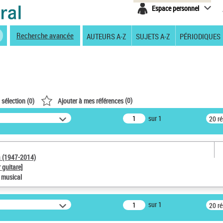
Espace personnel
Recherche avancée
AUTEURS A-Z
SUJETS A-Z
PÉRIODIQUES
(
0
)
 sélection (
0
)
Ajouter à mes références
sur 1
20 r
a (1947-2014)
 guitare]
e musical
sur 1
20 r