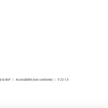
 à la BnF
|
Accessibilité (non conforme)
|
V 23.1.0