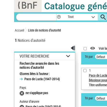
Panneau de gestion des cookies
Tout
Accueil
Liste de notices d’autorité
1
Notices d'autorité
Voir la
VOTRE RECHERCHE
Tri par :
Défaut
Recherche avancée dans les
notices d’autorité
1
Œuvres liées à l'auteur :
Paco de Lucí
Paco de Lucía (1947-2014)
[Musique pour
Titre uniform
Pays
ne s'applique pas
Tri par :
Défaut
Auteur d’œuvre
Paco de Lucía (1947-2014)