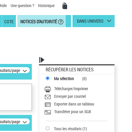
Aide
Une question ?
Historique
DANS UNIVERS
COTE
NOTICES D'AUTORITÉ
RÉCUPÉRER LES NOTICES
ésultats/page
Ma sélection
(
0
)
Télécharger/Imprimer
Envoyer par courriel
Exporter dans un tableau
Transférer pour un SGB
ésultats/page
Tous les résultats
(
1
)