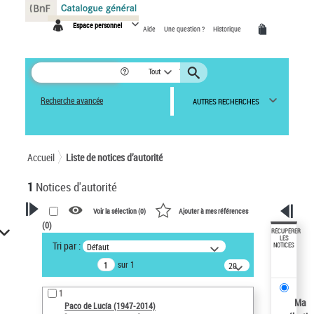
Panneau de gestion des cookies
Espace personnel
Aide
Une question ?
Historique
Tout
Recherche avancée
AUTRES RECHERCHES
Accueil
Liste de notices d’autorité
1
Notices d'autorité
Voir la sélection (
0
)
Ajouter à mes références
(
0
)
VOTRE RECHERCHE
RÉCUPÉRER
LES
Tri par :
Défaut
NOTICES
Recherche avancée dans les
sur 1
notices d’autorité
20
résultats/page
Œuvres liées à l'auteur :
1
Paco de Lucía (1947-2014)
Ma
Paco de Lucía (1947-2014)