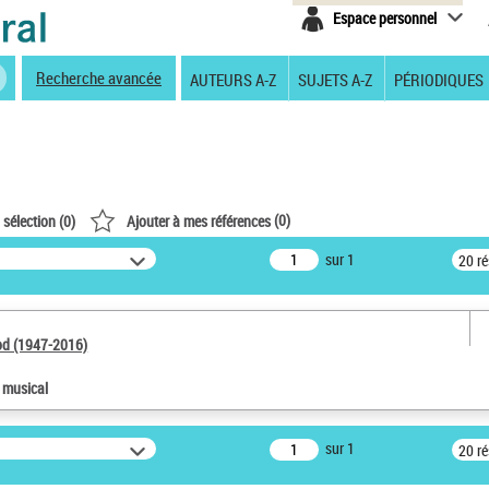
Espace personnel
Recherche avancée
AUTEURS A-Z
SUJETS A-Z
PÉRIODIQUES
(
0
)
 sélection (
0
)
Ajouter à mes références
sur 1
20 r
od (1947-2016)
e musical
sur 1
20 r