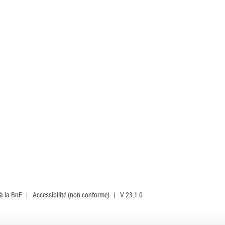
 à la BnF
|
Accessibilité (non conforme)
|
V 23.1.0