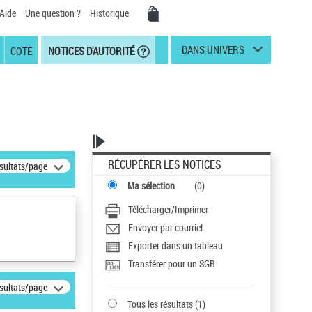
Aide
Une question ?
Historique
DANS UNIVERS
COTE
NOTICES D'AUTORITÉ
RÉCUPÉRER LES NOTICES
ésultats/page
Ma sélection
(
0
)
Télécharger/Imprimer
Envoyer par courriel
Exporter dans un tableau
Transférer pour un SGB
ésultats/page
Tous les résultats
(
1
)