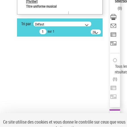
sélectio
[Thriller]
Pays
Titre uniforme musical
(
0
)
ne s'applique pas
Type de notice d'autorité
Tri par :
Défaut
Titre uniforme musical
sur 1
20
résultats/page
Auteur d’œuvre
Temperton, Rod (1947-2016)
Sauvegarder votre recherche
AFFINER
Tous le
Type de notice d'autorité
résultat
(
1
)
Œuvre
(1)
Titre uniforme musical
(1)
Statut de la notice d’autorité
Pays
Auteur d’œuvre
Ce site utilise des cookies et vous donne le contrôle sur ceux que vous