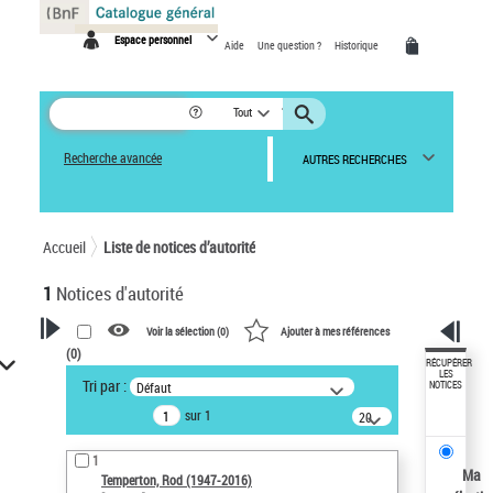
Panneau de gestion des cookies
Espace personnel
Aide
Une question ?
Historique
Tout
Recherche avancée
AUTRES RECHERCHES
Accueil
Liste de notices d’autorité
1
Notices d'autorité
Voir la sélection (
0
)
Ajouter à mes références
(
0
)
VOTRE RECHERCHE
RÉCUPÉRER
LES
Tri par :
Défaut
NOTICES
Recherche avancée dans les
sur 1
notices d’autorité
20
résultats/page
Œuvres liées à l'auteur :
1
Temperton, Rod (1947-2016)
Ma
Temperton, Rod (1947-2016)