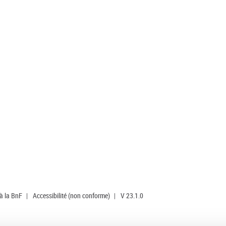
 à la BnF
|
Accessibilité (non conforme)
|
V 23.1.0