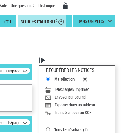
Aide
Une question ?
Historique
DANS UNIVERS
COTE
NOTICES D'AUTORITÉ
RÉCUPÉRER LES NOTICES
ésultats/page
Ma sélection
(
0
)
Télécharger/Imprimer
Envoyer par courriel
Exporter dans un tableau
Transférer pour un SGB
ésultats/page
Tous les résultats
(
1
)