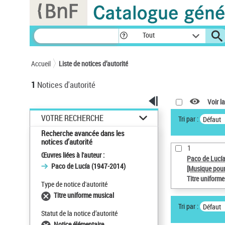
Panneau de gestion des cookies
Tout
Accueil
Liste de notices d’autorité
1
Notices d'autorité
Voir la
VOTRE RECHERCHE
Tri par :
Défaut
Recherche avancée dans les
notices d’autorité
1
Œuvres liées à l'auteur :
Paco de Lucí
Paco de Lucía (1947-2014)
[Musique pour
Titre uniform
Type de notice d'autorité
Titre uniforme musical
Tri par :
Défaut
Statut de la notice d’autorité
Notice élémentaire