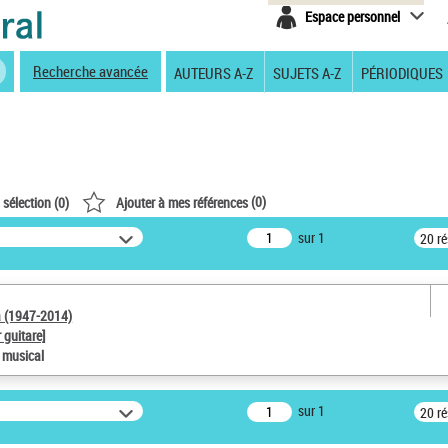
Espace personnel
Recherche avancée
AUTEURS A-Z
SUJETS A-Z
PÉRIODIQUES
(
0
)
 sélection (
0
)
Ajouter à mes références
sur 1
20 r
a (1947-2014)
 guitare]
e musical
sur 1
20 r