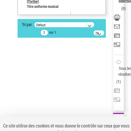
sélectio
[Thriller]
Pays
Titre uniforme musical
(
0
)
ne s'applique pas
Type de notice d'autorité
Tri par :
Défaut
Titre uniforme musical
sur 1
20
Œuvre
résultats/page
Sauvegarder votre recherche
AFFINER
Type de notice d'autorité
Tous le
Œuvre
(1)
résultat
Titre uniforme musical
(1)
(
1
)
Statut de la notice d’autorité
Pays
Auteur d’œuvre
Ce site utilise des cookies et vous donne le contrôle sur ceux que vous