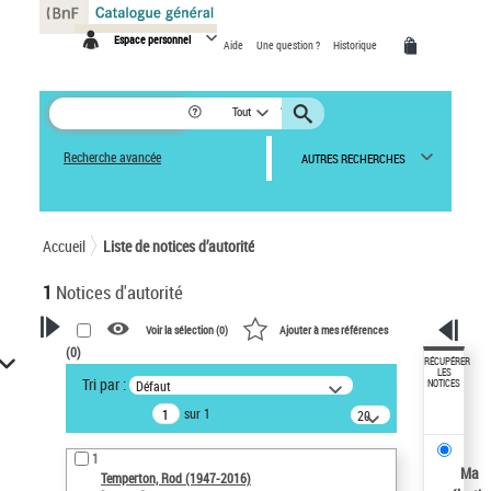
Panneau de gestion des cookies
Espace personnel
Aide
Une question ?
Historique
Tout
Recherche avancée
AUTRES RECHERCHES
Accueil
Liste de notices d’autorité
1
Notices d'autorité
Voir la sélection (
0
)
Ajouter à mes références
(
0
)
VOTRE RECHERCHE
RÉCUPÉRER
LES
Tri par :
Défaut
NOTICES
Recherche avancée dans les
sur 1
notices d’autorité
20
résultats/page
Œuvres liées à l'auteur :
1
Temperton, Rod (1947-2016)
Ma
Temperton, Rod (1947-2016)