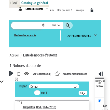
Panneau de gestion des cookies
Espace personnel
Aide
Une question ?
Historique
Tout
Recherche avancée
AUTRES RECHERCHES
Accueil
Liste de notices d’autorité
1
Notices d'autorité
Voir la sélection (
0
)
Ajouter à mes références
(
0
)
VOTRE RECHERCHE
RÉCUPÉRER
LES
Tri par :
Défaut
NOTICES
Recherche avancée dans les
sur 1
notices d’autorité
20
résultats/page
Œuvres liées à l'auteur :
1
Temperton, Rod (1947-2016)
Ma
Temperton, Rod (1947-2016)