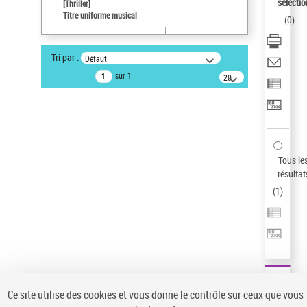
sélectio
[Thriller]
Pays
Titre uniforme musical
(
0
)
ne s'applique pas
Type de notice d'autorité
Tri par :
Défaut
Titre uniforme musical
sur 1
20
Œuvre
résultats/page
Sauvegarder votre recherche
AFFINER
Type de notice d'autorité
Tous le
Œuvre
(1)
résultat
Titre uniforme musical
(1)
(
1
)
Statut de la notice d’autorité
Pays
Auteur d’œuvre
Ce site utilise des cookies et vous donne le contrôle sur ceux que vous