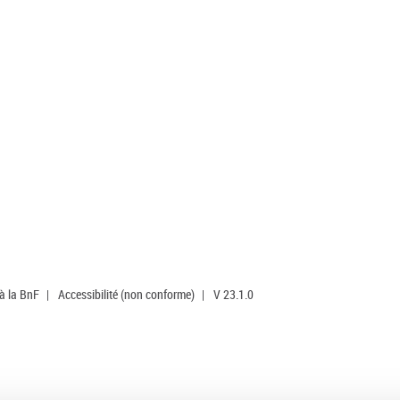
 à la BnF
|
Accessibilité (non conforme)
|
V 23.1.0