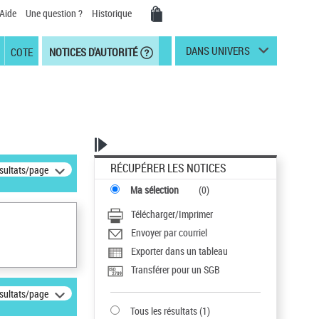
Aide
Une question ?
Historique
DANS UNIVERS
COTE
NOTICES D'AUTORITÉ
RÉCUPÉRER LES NOTICES
ésultats/page
Ma sélection
(
0
)
Télécharger/Imprimer
Envoyer par courriel
Exporter dans un tableau
Transférer pour un SGB
ésultats/page
Tous les résultats
(
1
)