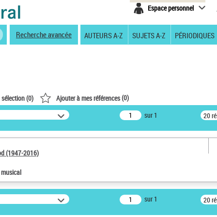
Espace personnel
Recherche avancée
AUTEURS A-Z
SUJETS A-Z
PÉRIODIQUES
(
0
)
 sélection (
0
)
Ajouter à mes références
sur 1
20 r
od (1947-2016)
e musical
sur 1
20 r