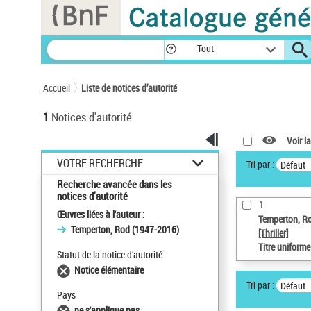
Panneau de gestion des cookies
Tout
Accueil
Liste de notices d’autorité
1
Notices d'autorité
Voir la
VOTRE RECHERCHE
Tri par :
Défaut
Recherche avancée dans les
notices d’autorité
1
Œuvres liées à l'auteur :
Temperton, R
Temperton, Rod (1947-2016)
[Thriller]
Titre uniform
Statut de la notice d’autorité
Notice élémentaire
Tri par :
Défaut
Pays
ne s'applique pas