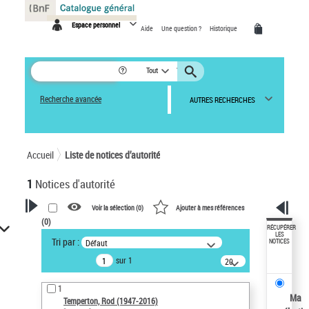
Panneau de gestion des cookies
Espace personnel
Aide
Une question ?
Historique
Tout
Recherche avancée
AUTRES RECHERCHES
Accueil
Liste de notices d’autorité
1
Notices d'autorité
Voir la sélection (
0
)
Ajouter à mes références
(
0
)
VOTRE RECHERCHE
RÉCUPÉRER
LES
Tri par :
Défaut
NOTICES
Recherche avancée dans les
sur 1
notices d’autorité
20
résultats/page
Œuvres liées à l'auteur :
1
Temperton, Rod (1947-2016)
Ma
Temperton, Rod (1947-2016)