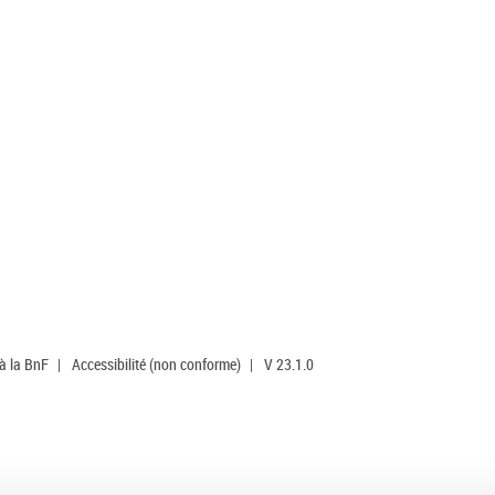
 à la BnF
|
Accessibilité (non conforme)
|
V 23.1.0