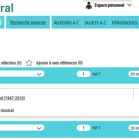
Espace personnel
Recherche avancée
AUTEURS A-Z
SUJETS A-Z
PÉRIODIQUES
(
0
)
 sélection (
0
)
Ajouter à mes références
sur 1
20 r
od (1947-2016)
e musical
sur 1
20 r