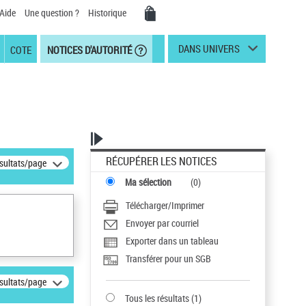
Aide
Une question ?
Historique
DANS UNIVERS
COTE
NOTICES D'AUTORITÉ
RÉCUPÉRER LES NOTICES
ésultats/page
Ma sélection
(
0
)
Télécharger/Imprimer
Envoyer par courriel
Exporter dans un tableau
Transférer pour un SGB
ésultats/page
Tous les résultats
(
1
)