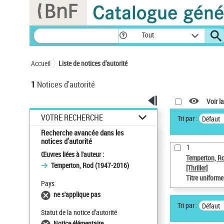
Panneau de gestion des cookies
Tout
Accueil
Liste de notices d’autorité
1
Notices d'autorité
Voir la
VOTRE RECHERCHE
Tri par :
Défaut
Recherche avancée dans les
notices d’autorité
1
Œuvres liées à l'auteur :
Temperton, R
Temperton, Rod (1947-2016)
[Thriller]
Titre uniform
Pays
ne s'applique pas
Tri par :
Défaut
Statut de la notice d’autorité
Notice élémentaire