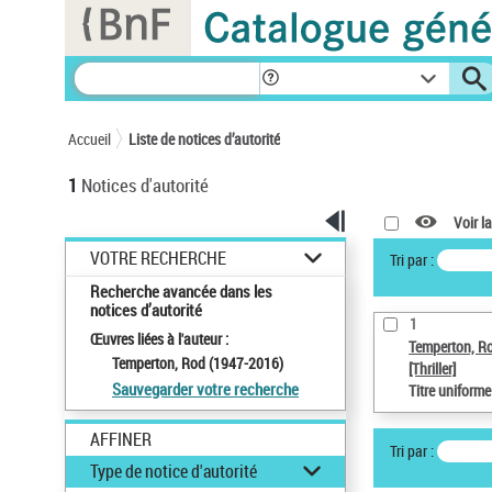
Panneau de gestion des cookies
Accueil
Liste de notices d’autorité
1
Notices d'autorité
Voir la
VOTRE RECHERCHE
Tri par :
Recherche avancée dans les
notices d’autorité
1
Œuvres liées à l'auteur :
Temperton, R
Temperton, Rod (1947-2016)
[Thriller]
Sauvegarder votre recherche
Titre uniform
AFFINER
Tri par :
Type de notice d'autorité