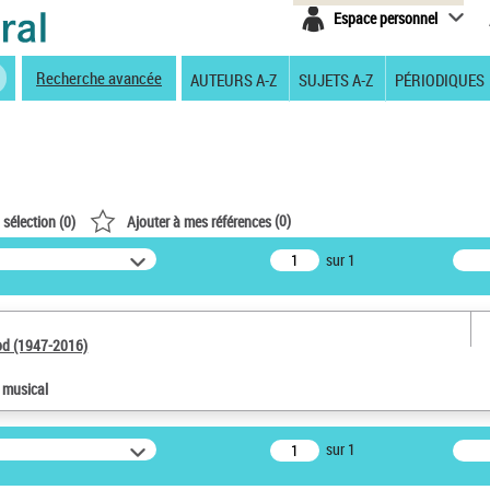
Espace personnel
Recherche avancée
AUTEURS A-Z
SUJETS A-Z
PÉRIODIQUES
(
0
)
 sélection (
0
)
Ajouter à mes références
sur 1
od (1947-2016)
e musical
sur 1