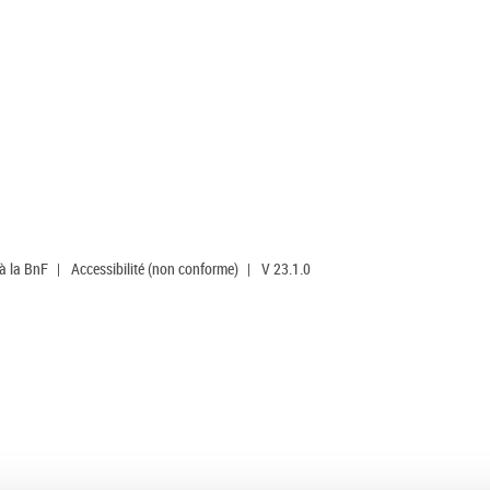
 à la BnF
|
Accessibilité (non conforme)
|
V 23.1.0