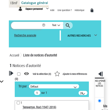
Panneau de gestion des cookies
Espace personnel
Aide
Une question ?
Historique
Tout
Recherche avancée
AUTRES RECHERCHES
Accueil
Liste de notices d’autorité
1
Notices d'autorité
Voir la sélection (
0
)
Ajouter à mes références
(
0
)
VOTRE RECHERCHE
RÉCUPÉRER
LES
Tri par :
Défaut
NOTICES
Recherche avancée dans les
sur 1
notices d’autorité
20
résultats/page
Œuvres liées à l'auteur :
1
Temperton, Rod (1947-2016)
Ma
Temperton, Rod (1947-2016)