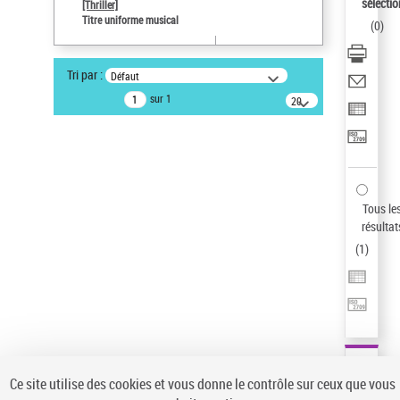
sélectio
[Thriller]
Auteur d’œuvre
Titre uniforme musical
(
0
)
Temperton, Rod (1947-2016)
Sauvegarder votre recherche
Tri par :
Défaut
AFFINER
sur 1
20
résultats/page
Type de notice d'autorité
Œuvre
(1)
Titre uniforme musical
(1)
Statut de la notice d’autorité
Tous le
résultat
Pays
(
1
)
Auteur d’œuvre
Ce site utilise des cookies et vous donne le contrôle sur ceux que vous