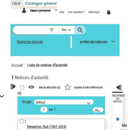
Panneau de gestion des cookies
Espace personnel
Aide
Une question ?
Historique
Tout
Recherche avancée
AUTRES RECHERCHES
Accueil
Liste de notices d’autorité
1
Notices d'autorité
Voir la sélection (
0
)
Ajouter à mes références
(
0
)
VOTRE RECHERCHE
RÉCUPÉRER
LES
Tri par :
Défaut
NOTICES
Recherche avancée dans les
sur 1
notices d’autorité
20
résultats/page
Œuvres liées à l'auteur :
1
Temperton, Rod (1947-2016)
Ma
Temperton, Rod (1947-2016)