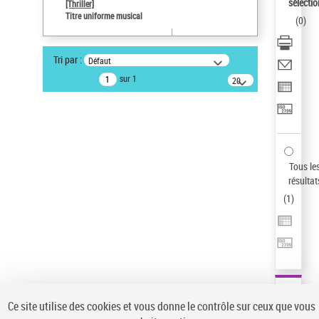
sélectio
[Thriller]
Auteur d’œuvre
Titre uniforme musical
(
0
)
Temperton, Rod (1947-2016)
Sauvegarder votre recherche
Tri par :
Défaut
AFFINER
sur 1
20
résultats/page
Type de notice d'autorité
Œuvre
(1)
Titre uniforme musical
(1)
Statut de la notice d’autorité
Tous le
résultat
Pays
(
1
)
Auteur d’œuvre
Ce site utilise des cookies et vous donne le contrôle sur ceux que vous