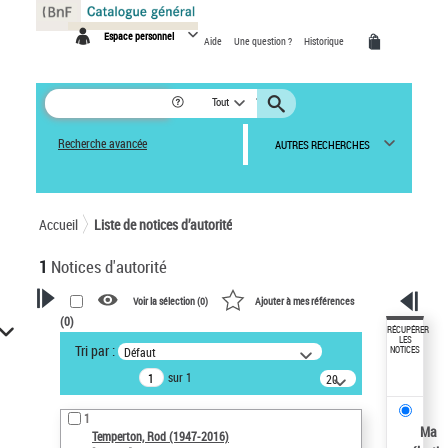
Panneau de gestion des cookies
Espace personnel
Aide
Une question ?
Historique
Tout
Recherche avancée
AUTRES RECHERCHES
Accueil
Liste de notices d’autorité
1
Notices d'autorité
Voir la sélection (
0
)
Ajouter à mes références
(
0
)
VOTRE RECHERCHE
RÉCUPÉRER
LES
Tri par :
Défaut
NOTICES
Recherche avancée dans les
sur 1
notices d’autorité
20
résultats/page
Œuvres liées à l'auteur :
1
Temperton, Rod (1947-2016)
Ma
Temperton, Rod (1947-2016)