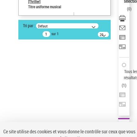
Sauvegarder votre recherche
sélectio
[Thriller]
Titre uniforme musical
(
0
)
AFFINER
Type de notice d'autorité
Tri par :
Défaut
Œuvre
(1)
sur 1
20
résultats/page
Titre uniforme musical
(1)
Statut de la notice d’autorité
Pays
Auteur d’œuvre
Tous le
résultat
(
1
)
Ce site utilise des cookies et vous donne le contrôle sur ceux que vous