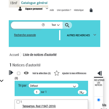
Panneau de gestion des cookies
Espace personnel
Aide
Une question ?
Historique
Tout
Recherche avancée
AUTRES RECHERCHES
Accueil
Liste de notices d’autorité
1
Notices d'autorité
Voir la sélection (
0
)
Ajouter à mes références
(
0
)
VOTRE RECHERCHE
RÉCUPÉRER
LES
Tri par :
Défaut
NOTICES
Recherche avancée dans les
sur 1
notices d’autorité
20
résultats/page
Œuvres liées à l'auteur :
1
Temperton, Rod (1947-2016)
Ma
Temperton, Rod (1947-2016)