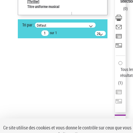
Sauvegarder votre recherche
sélectio
[Thriller]
Titre uniforme musical
(
0
)
AFFINER
Type de notice d'autorité
Tri par :
Défaut
Œuvre
(1)
sur 1
20
résultats/page
Titre uniforme musical
(1)
Statut de la notice d’autorité
Pays
Auteur d’œuvre
Tous le
résultat
(
1
)
Ce site utilise des cookies et vous donne le contrôle sur ceux que vous