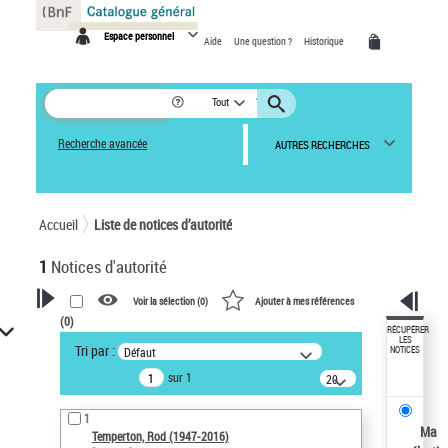
Panneau de gestion des cookies
Espace personnel
Aide
Une question ?
Historique
Tout
Recherche avancée
AUTRES RECHERCHES
Accueil
Liste de notices d’autorité
1
Notices d'autorité
Voir la sélection (
0
)
Ajouter à mes références
(
0
)
VOTRE RECHERCHE
RÉCUPÉRER
LES
Tri par :
Défaut
NOTICES
Recherche avancée dans les
sur 1
notices d’autorité
20
résultats/page
Œuvres liées à l'auteur :
1
Temperton, Rod (1947-2016)
Ma
Temperton, Rod (1947-2016)