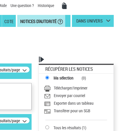
Aide
Une question ?
Historique
DANS UNIVERS
COTE
NOTICES D'AUTORITÉ
RÉCUPÉRER LES NOTICES
ésultats/page
Ma sélection
(
0
)
Télécharger/Imprimer
Envoyer par courriel
Exporter dans un tableau
Transférer pour un SGB
ésultats/page
Tous les résultats
(
1
)