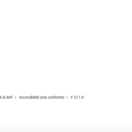
 à la BnF
|
Accessibilité (non conforme)
|
V 23.1.0