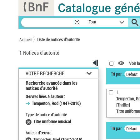
Panneau de gestion des cookies
Tout
Accueil
Liste de notices d’autorité
1
Notices d'autorité
Voir la
VOTRE RECHERCHE
Tri par :
Défaut
Recherche avancée dans les
notices d’autorité
1
Œuvres liées à l'auteur :
Temperton, R
Temperton, Rod (1947-2016)
[Thriller]
Titre uniform
Type de notice d'autorité
Titre uniforme musical
Tri par :
Défaut
Auteur d’œuvre
Temperton, Rod (1947-2016)