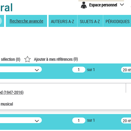
Espace personnel
Recherche avancée
AUTEURS A-Z
SUJETS A-Z
PÉRIODIQUES
(
0
)
 sélection (
0
)
Ajouter à mes références
sur 1
20 r
od (1947-2016)
e musical
sur 1
20 r