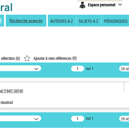
Espace personnel
Recherche avancée
AUTEURS A-Z
SUJETS A-Z
PÉRIODIQUES
(
0
)
 sélection (
0
)
Ajouter à mes références
sur 1
20 r
od (1947-2016)
e musical
sur 1
20 r