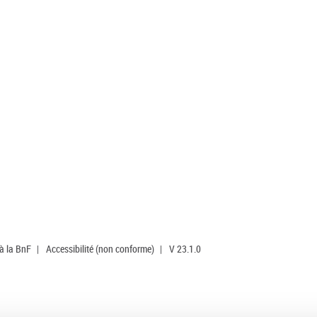
 à la BnF
|
Accessibilité (non conforme)
|
V 23.1.0