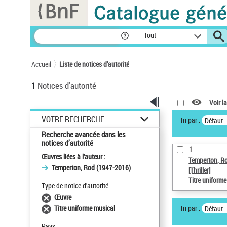
Panneau de gestion des cookies
Tout
Accueil
Liste de notices d’autorité
1
Notices d'autorité
Voir la
VOTRE RECHERCHE
Tri par :
Défaut
Recherche avancée dans les
notices d’autorité
1
Œuvres liées à l'auteur :
Temperton, R
Temperton, Rod (1947-2016)
[Thriller]
Titre uniform
Type de notice d'autorité
Œuvre
Tri par :
Titre uniforme musical
Défaut
Pays