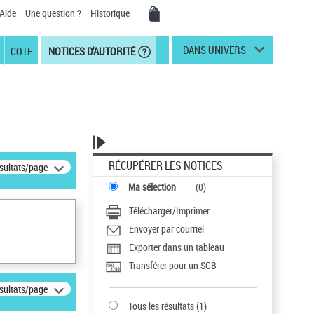
Aide
Une question ?
Historique
DANS UNIVERS
COTE
NOTICES D'AUTORITÉ
RÉCUPÉRER LES NOTICES
ésultats/page
Ma sélection
(
0
)
Télécharger/Imprimer
Envoyer par courriel
Exporter dans un tableau
Transférer pour un SGB
ésultats/page
Tous les résultats
(
1
)