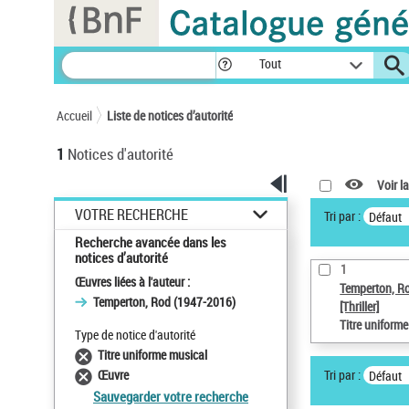
Panneau de gestion des cookies
Tout
Accueil
Liste de notices d’autorité
1
Notices d'autorité
Voir la
VOTRE RECHERCHE
Tri par :
Défaut
Recherche avancée dans les
notices d’autorité
1
Œuvres liées à l'auteur :
Temperton, R
Temperton, Rod (1947-2016)
[Thriller]
Titre uniform
Type de notice d'autorité
Titre uniforme musical
Tri par :
Œuvre
Défaut
Sauvegarder votre recherche