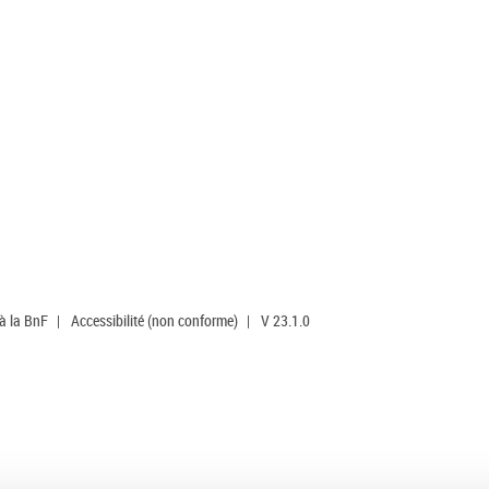
 à la BnF
|
Accessibilité (non conforme)
|
V 23.1.0