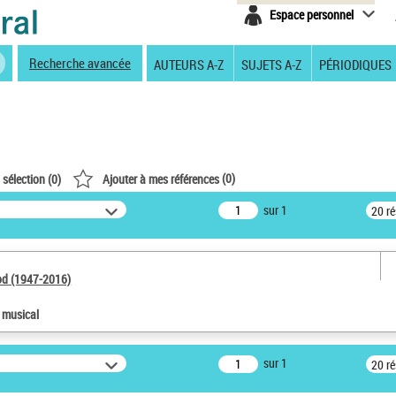
Espace personnel
Recherche avancée
AUTEURS A-Z
SUJETS A-Z
PÉRIODIQUES
(
0
)
 sélection (
0
)
Ajouter à mes références
sur 1
20 r
od (1947-2016)
e musical
sur 1
20 r