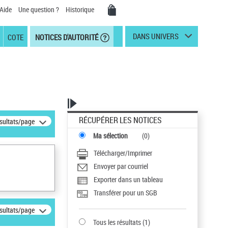
Aide
Une question ?
Historique
DANS UNIVERS
COTE
NOTICES D'AUTORITÉ
RÉCUPÉRER LES NOTICES
ésultats/page
Ma sélection
(
0
)
Télécharger/Imprimer
Envoyer par courriel
Exporter dans un tableau
Transférer pour un SGB
ésultats/page
Tous les résultats
(
1
)