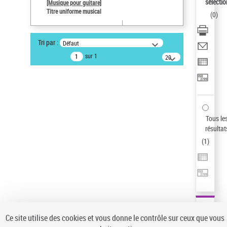
sélectio
[Musique pour guitare]
Type de notice d'autorité
Titre uniforme musical
(
0
)
Œuvre
Auteur d’œuvre
Tri par :
Défaut
Paco de Lucía (1947-2014)
sur 1
20
Sauvegarder votre recherche
résultats/page
AFFINER
Type de notice d'autorité
Œuvre
(1)
Tous le
Titre uniforme musical
(1)
résultat
(
1
)
Statut de la notice d’autorité
Pays
Auteur d’œuvre
Ce site utilise des cookies et vous donne le contrôle sur ceux que vous