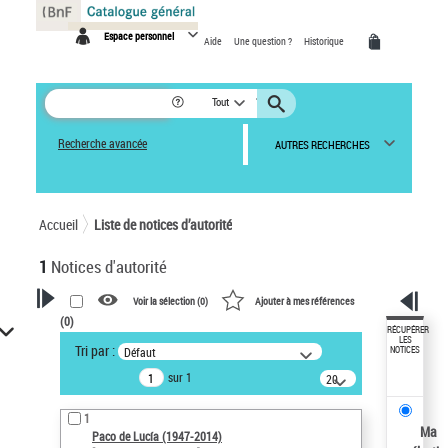
Panneau de gestion des cookies
Espace personnel
Aide
Une question ?
Historique
Tout
Recherche avancée
AUTRES RECHERCHES
Accueil
Liste de notices d’autorité
1
Notices d'autorité
Voir la sélection (
0
)
Ajouter à mes références
(
0
)
VOTRE RECHERCHE
RÉCUPÉRER
LES
Tri par :
Défaut
NOTICES
Recherche avancée dans les
sur 1
notices d’autorité
20
résultats/page
Œuvres liées à l'auteur :
1
Paco de Lucía (1947-2014)
Ma
Paco de Lucía (1947-2014)