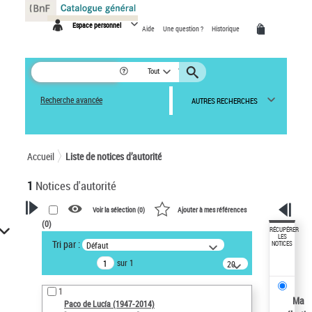
Panneau de gestion des cookies
Espace personnel
Aide
Une question ?
Historique
Tout
Recherche avancée
AUTRES RECHERCHES
Accueil
Liste de notices d’autorité
1
Notices d'autorité
Voir la sélection (
0
)
Ajouter à mes références
(
0
)
VOTRE RECHERCHE
RÉCUPÉRER
LES
Tri par :
Défaut
NOTICES
Recherche avancée dans les
sur 1
notices d’autorité
20
résultats/page
Œuvres liées à l'auteur :
1
Paco de Lucía (1947-2014)
Ma
Paco de Lucía (1947-2014)